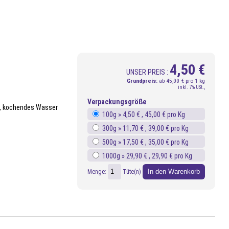
4,50 €
UNSER PREIS :
Grundpreis:
ab
45,00 € pro 1 kg
inkl. 7% USt.,
Verpackungsgröße
es, kochendes Wasser
100g »
4,50 €
, 45,00 € pro Kg
300g »
11,70 €
, 39,00 € pro Kg
500g »
17,50 €
, 35,00 € pro Kg
1000g »
29,90 €
, 29,90 € pro Kg
In den Warenkorb
Menge:
Tüte(n)