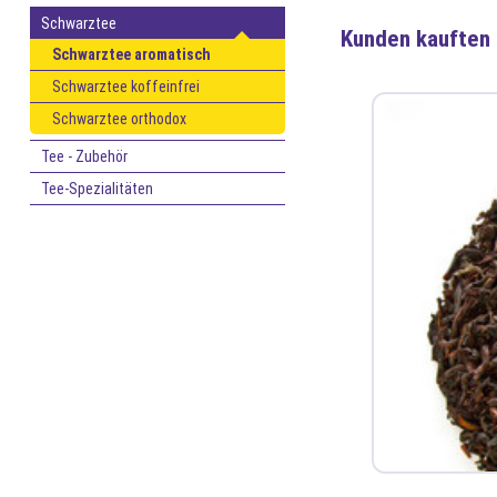
Schwarztee
Kunden kauften
Schwarztee aromatisch
Schwarztee koffeinfrei
Schwarztee orthodox
Tee - Zubehör
Tee-Spezialitäten