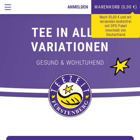
ANMELDEN
WARENKORB (0,00 €)
Noch 50,00 € und wir
versenden kostenfrei
mit DPD Paket
TEE IN ALLEN
innerhalb von
Deutschland
VARIATIONEN
GESUND & WOHLTUHEND