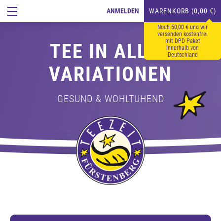
ANMELDEN
WARENKORB (0,00 €)
Noch 50,00 € und wir
versenden kostenfrei
mit DPD Paket
TEE IN ALLEN
innerhalb von
Deutschland
VARIATIONEN
GESUND & WOHLTUHEND