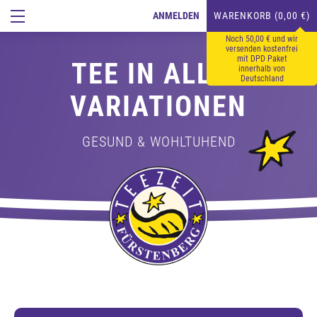
ANMELDEN
WARENKORB (0,00 €)
Noch 50,00 € und wir
versenden kostenfrei
mit DPD Paket
TEE IN ALLEN
innerhalb von
Deutschland
VARIATIONEN
GESUND & WOHLTUHEND