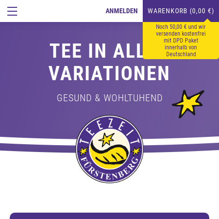
ANMELDEN
WARENKORB (0,00 €)
Noch 50,00 € und wir
versenden kostenfrei
mit DPD Paket
TEE IN ALLEN
innerhalb von
Deutschland
VARIATIONEN
GESUND & WOHLTUHEND