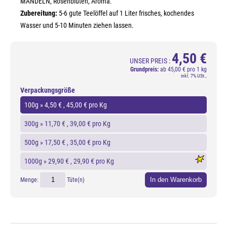
MANDELN, Rosenblüten, Aroma.
Zubereitung:
5-6 gute Teelöffel auf 1 Liter frisches, kochendes
Wasser und 5-10 Minuten ziehen lassen.
4,50 €
UNSER PREIS :
Grundpreis:
ab
45,00 € pro 1 kg
inkl. 7% USt.,
Verpackungsgröße
100g »
4,50 €
, 45,00 € pro Kg
300g »
11,70 €
, 39,00 € pro Kg
500g »
17,50 €
, 35,00 € pro Kg
1000g »
29,90 €
, 29,90 € pro Kg
In den Warenkorb
Menge:
Tüte(n)