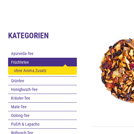
KATEGORIEN
Ayurveda-Tee
Früchtetee
ohne Aroma Zusatz
Grüntee
Honigbusch-Tee
Kräuter-Tee
Mate-Tee
Oolong-Tee
PuErh & Lapacho
Rotbusch-Tee