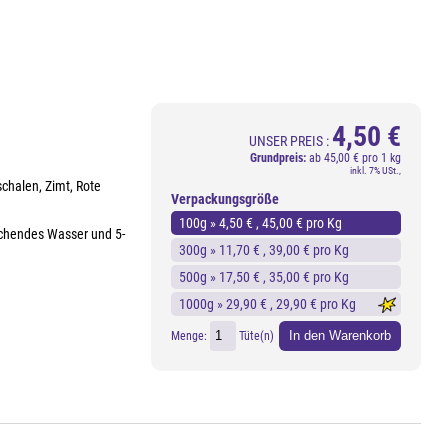
4,50 €
UNSER PREIS :
Grundpreis:
ab
45,00 € pro 1 kg
inkl. 7% USt.,
chalen, Zimt, Rote
Verpackungsgröße
100g »
4,50 €
, 45,00 € pro Kg
kochendes Wasser und 5-
300g »
11,70 €
, 39,00 € pro Kg
500g »
17,50 €
, 35,00 € pro Kg
1000g »
29,90 €
, 29,90 € pro Kg
In den Warenkorb
Menge:
Tüte(n)