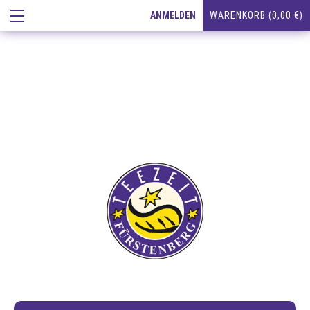
ANMELDEN
WARENKORB (0,00 €)
TEE IN ALLEN
VARIATIONEN
GESUND & WOHLTUHEND