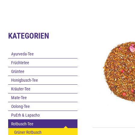
KATEGORIEN
Ayurveda-Tee
Früchtetee
Grüntee
Honigbusch-Tee
Kräuter-Tee
Mate-Tee
Oolong-Tee
PuErh & Lapacho
Rotbusch-Tee
Grüner Rotbusch