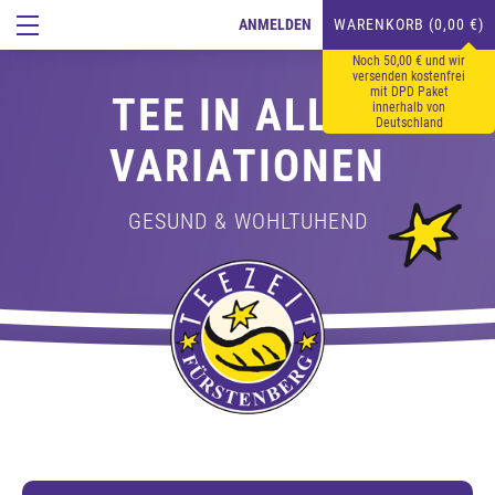
ANMELDEN
WARENKORB (0,00 €)
Noch 50,00 € und wir
versenden kostenfrei
mit DPD Paket
TEE IN ALLEN
innerhalb von
Deutschland
VARIATIONEN
GESUND & WOHLTUHEND