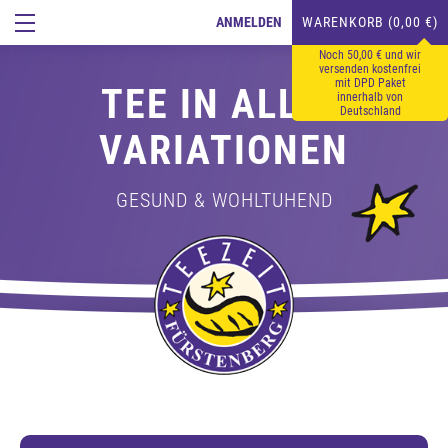
ANMELDEN
WARENKORB (0,00 €)
Noch 50,00 € und wir
versenden kostenfrei
mit DPD Paket
TEE IN ALLEN
innerhalb von
Deutschland
VARIATIONEN
GESUND & WOHLTUHEND