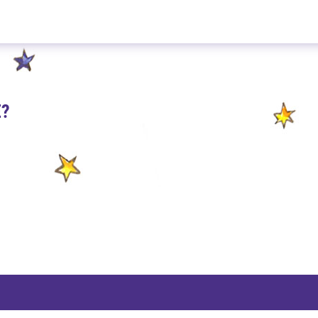
Beeren Ausleese 100g
E?