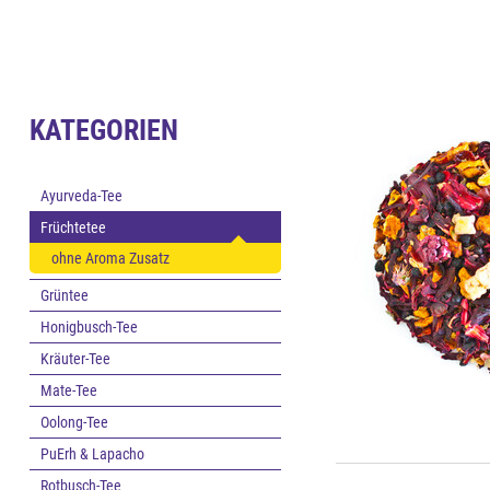
KATEGORIEN
Ayurveda-Tee
Früchtetee
ohne Aroma Zusatz
Grüntee
Honigbusch-Tee
Kräuter-Tee
Mate-Tee
Oolong-Tee
PuErh & Lapacho
Rotbusch-Tee