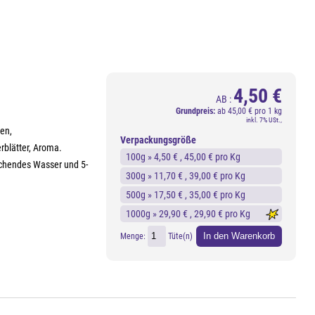
4,50 €
AB :
Grundpreis:
ab
45,00 € pro 1 kg
inkl. 7% USt.,
en,
Verpackungsgröße
blätter, Aroma.
100g »
4,50 €
, 45,00 € pro Kg
kochendes Wasser und 5-
300g »
11,70 €
, 39,00 € pro Kg
500g »
17,50 €
, 35,00 € pro Kg
1000g »
29,90 €
, 29,90 € pro Kg
In den Warenkorb
Menge:
Tüte(n)