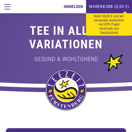
ANMELDEN
WARENKORB (0,00 €)
Noch 50,00 € und wir
versenden kostenfrei
mit DPD Paket
TEE IN ALLEN
innerhalb von
Deutschland
VARIATIONEN
GESUND & WOHLTUHEND