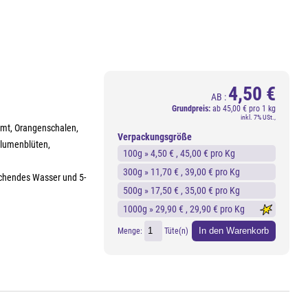
4,50 €
AB :
Grundpreis:
ab
45,00 € pro 1 kg
inkl. 7% USt.,
imt, Orangenschalen,
Verpackungsgröße
blumenblüten,
100g »
4,50 €
, 45,00 € pro Kg
300g »
11,70 €
, 39,00 € pro Kg
kochendes Wasser und 5-
500g »
17,50 €
, 35,00 € pro Kg
1000g »
29,90 €
, 29,90 € pro Kg
In den Warenkorb
Menge:
Tüte(n)