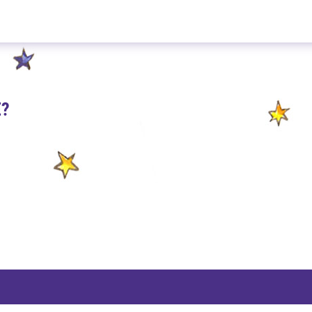
Gute Laune Punsch 100g
E?