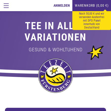
ANMELDEN
WARENKORB (0,00 €)
Noch 50,00 € und wir
versenden kostenfrei
mit DPD Paket
TEE IN ALLEN
innerhalb von
Deutschland
VARIATIONEN
GESUND & WOHLTUHEND