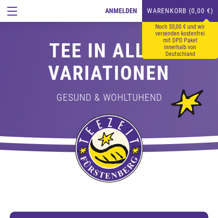
ANMELDEN
WARENKORB (0,00 €)
Noch 50,00 € und wir
versenden kostenfrei
mit DPD Paket
TEE IN ALLEN
innerhalb von
Deutschland
VARIATIONEN
GESUND & WOHLTUHEND