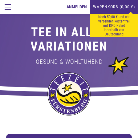
ANMELDEN
WARENKORB (0,00 €)
Noch 50,00 € und wir
versenden kostenfrei
mit DPD Paket
TEE IN ALLEN
innerhalb von
Deutschland
VARIATIONEN
GESUND & WOHLTUHEND