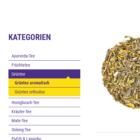
KATEGORIEN
Ayurveda-Tee
Früchtetee
Grüntee
Grüntee aromatisch
Grüntee orthodox
Honigbusch-Tee
Kräuter-Tee
Mate-Tee
Oolong-Tee
PuErh & Lapacho