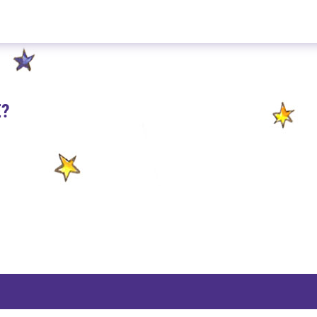
Lemon Green 300g
E?