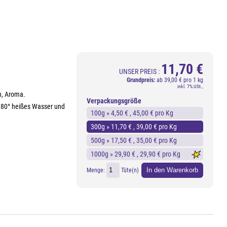
11,70 €
UNSER PREIS :
Grundpreis:
ab
39,00 € pro 1 kg
inkl. 7% USt.,
n, Aroma.
Verpackungsgröße
a. 80° heißes Wasser und
100g »
4,50 €
, 45,00 € pro Kg
300g »
11,70 €
, 39,00 € pro Kg
500g »
17,50 €
, 35,00 € pro Kg
1000g »
29,90 €
, 29,90 € pro Kg
In den Warenkorb
Menge:
Tüte(n)