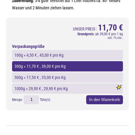
Zubereitung:
3-4 gute Teelöffel auf 1 Liter frisches ca. 80° heißes
Wasser und 2 Minuten ziehen lassen.
11,70 €
UNSER PREIS :
Grundpreis:
ab
39,00 € pro 1 kg
inkl. 7% USt.,
Verpackungsgröße
100g »
4,50 €
, 45,00 € pro Kg
300g »
11,70 €
, 39,00 € pro Kg
500g »
17,50 €
, 35,00 € pro Kg
1000g »
29,90 €
, 29,90 € pro Kg
In den Warenkorb
Menge:
Tüte(n)