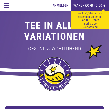
ANMELDEN
WARENKORB (0,00 €)
Noch 50,00 € und wir
versenden kostenfrei
mit DPD Paket
TEE IN ALLEN
innerhalb von
Deutschland
VARIATIONEN
GESUND & WOHLTUHEND