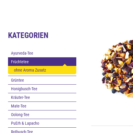
KATEGORIEN
Ayurveda-Tee
Früchtetee
ohne Aroma Zusatz
Grüntee
Honigbusch-Tee
Kräuter-Tee
Mate-Tee
Oolong-Tee
PuErh & Lapacho
Rotbusch-Tee