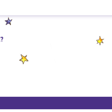
Maracuja Traum 100g
E?