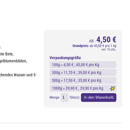
4,50 €
AB :
Grundpreis:
ab
45,00 € pro 1 kg
e.
inkl. 7% USt.,
ote Bete,
Verpackungsgröße
elblumenblüten,
100g »
4,50 €
, 45,00 € pro Kg
300g »
11,70 €
, 39,00 € pro Kg
kochendes Wasser und 5-
500g »
17,50 €
, 35,00 € pro Kg
1000g »
29,90 €
, 29,90 € pro Kg
In den Warenkorb
Menge:
Tüte(n)