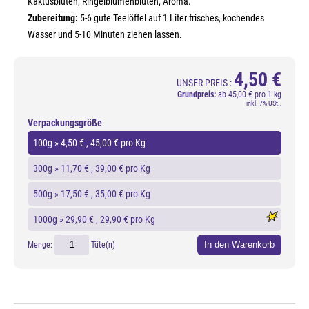
Kaktusblüten, Ringelblumenblüten, Aroma.
Zubereitung:
5-6 gute Teelöffel auf 1 Liter frisches, kochendes
Wasser und 5-10 Minuten ziehen lassen.
4,50 €
UNSER PREIS :
Grundpreis:
ab
45,00 € pro 1 kg
inkl. 7% USt.,
Verpackungsgröße
100g »
4,50 €
, 45,00 € pro Kg
300g »
11,70 €
, 39,00 € pro Kg
500g »
17,50 €
, 35,00 € pro Kg
1000g »
29,90 €
, 29,90 € pro Kg
In den Warenkorb
Menge:
Tüte(n)