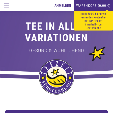
ANMELDEN
WARENKORB (0,00 €)
Noch 50,00 € und wir
versenden kostenfrei
mit DPD Paket
TEE IN ALLEN
innerhalb von
Deutschland
VARIATIONEN
GESUND & WOHLTUHEND