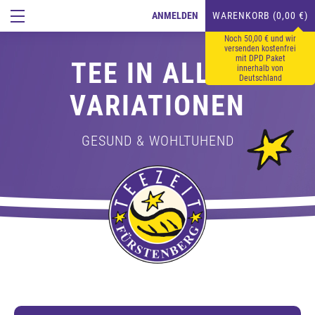
ANMELDEN
WARENKORB (0,00 €)
Noch 50,00 € und wir
versenden kostenfrei
mit DPD Paket
TEE IN ALLEN
innerhalb von
Deutschland
VARIATIONEN
GESUND & WOHLTUHEND