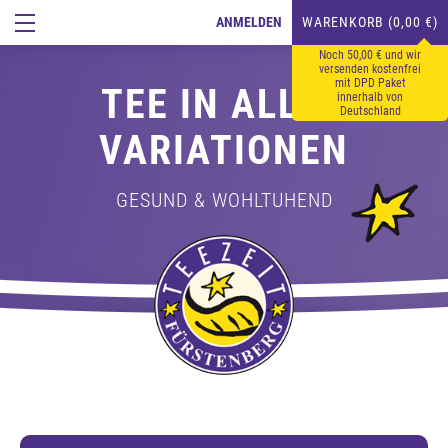
ANMELDEN
WARENKORB (0,00 €)
Noch 50,00 € und wir
versenden kostenfrei
mit DPD Paket
TEE IN ALLEN
innerhalb von
Deutschland
VARIATIONEN
GESUND & WOHLTUHEND