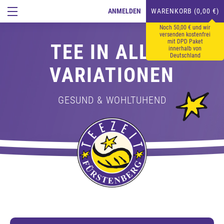
ANMELDEN
WARENKORB (0,00 €)
Noch 50,00 € und wir
versenden kostenfrei
mit DPD Paket
TEE IN ALLEN
innerhalb von
Deutschland
VARIATIONEN
GESUND & WOHLTUHEND