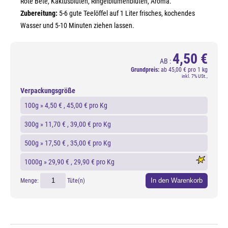
Rote Bete, Kaktusblüten, Ringelblumenblüten, Aroma.
Zubereitung:
5-6 gute Teelöffel auf 1 Liter frisches, kochendes
Wasser und 5-10 Minuten ziehen lassen.
4,50 €
AB :
Grundpreis:
ab
45,00 € pro 1 kg
inkl. 7% USt.,
Verpackungsgröße
100g »
4,50 €
, 45,00 € pro Kg
300g »
11,70 €
, 39,00 € pro Kg
500g »
17,50 €
, 35,00 € pro Kg
1000g »
29,90 €
, 29,90 € pro Kg
In den Warenkorb
Menge:
Tüte(n)