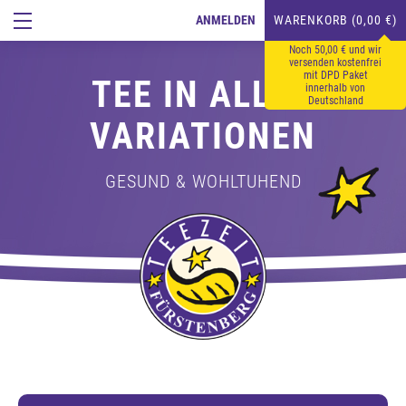
ANMELDEN
WARENKORB (0,00 €)
Noch 50,00 € und wir
versenden kostenfrei
mit DPD Paket
TEE IN ALLEN
innerhalb von
Deutschland
VARIATIONEN
GESUND & WOHLTUHEND