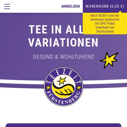
ANMELDEN
WARENKORB (0,00 €)
Noch 50,00 € und wir
versenden kostenfrei
mit DPD Paket
TEE IN ALLEN
innerhalb von
Deutschland
VARIATIONEN
GESUND & WOHLTUHEND