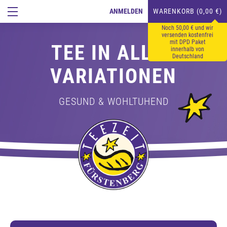
ANMELDEN
WARENKORB (0,00 €)
Noch 50,00 € und wir
versenden kostenfrei
mit DPD Paket
TEE IN ALLEN
innerhalb von
Deutschland
VARIATIONEN
GESUND & WOHLTUHEND