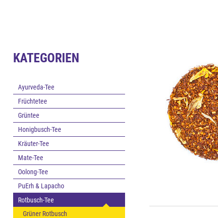
KATEGORIEN
Ayurveda-Tee
Früchtetee
Grüntee
Honigbusch-Tee
Kräuter-Tee
Mate-Tee
Oolong-Tee
PuErh & Lapacho
Rotbusch-Tee
Grüner Rotbusch