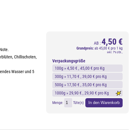
4,50 €
AB :
Grundpreis:
ab
45,00 € pro 1 kg
-Note.
inkl. 7% USt.,
rblüten, Chillischoten,
Verpackungsgröße
100g »
4,50 €
, 45,00 € pro Kg
ochendes Wasser und 5
300g »
11,70 €
, 39,00 € pro Kg
500g »
17,50 €
, 35,00 € pro Kg
1000g »
29,90 €
, 29,90 € pro Kg
In den Warenkorb
Menge:
Tüte(n)