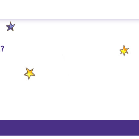
Roter Teufel 100g
E?