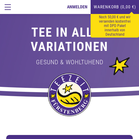
ANMELDEN
WARENKORB (0,00 €)
Noch 50,00 € und wir
versenden kostenfrei
mit DPD Paket
TEE IN ALLEN
innerhalb von
Deutschland
VARIATIONEN
GESUND & WOHLTUHEND