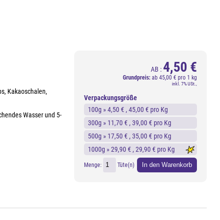
4,50 €
AB :
Grundpreis:
ab
45,00 € pro 1 kg
inkl. 7% USt.,
ps, Kakaoschalen,
Verpackungsgröße
100g »
4,50 €
, 45,00 € pro Kg
kochendes Wasser und 5-
300g »
11,70 €
, 39,00 € pro Kg
500g »
17,50 €
, 35,00 € pro Kg
1000g »
29,90 €
, 29,90 € pro Kg
In den Warenkorb
Menge:
Tüte(n)