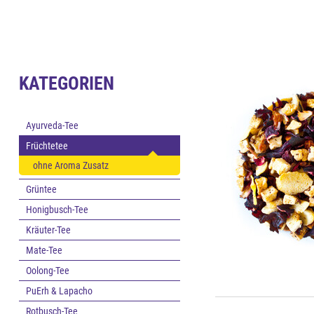
KATEGORIEN
Ayurveda-Tee
Früchtetee
ohne Aroma Zusatz
Grüntee
Honigbusch-Tee
Kräuter-Tee
Mate-Tee
Oolong-Tee
PuErh & Lapacho
Rotbusch-Tee