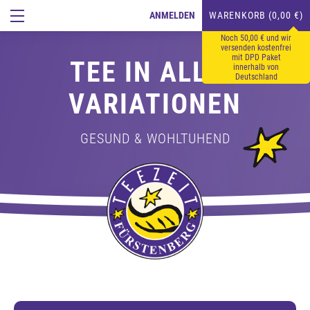
ANMELDEN
WARENKORB (0,00 €)
Noch 50,00 € und wir
versenden kostenfrei
mit DPD Paket
TEE IN ALLEN
innerhalb von
Deutschland
VARIATIONEN
GESUND & WOHLTUHEND