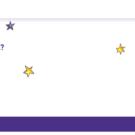
Irish Green 100g
E?