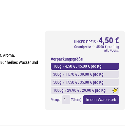
4,50 €
UNSER PREIS :
Grundpreis:
ab
45,00 € pro 1 kg
inkl. 7% USt.,
n, Aroma.
Verpackungsgröße
a. 80° heißes Wasser und
100g »
4,50 €
, 45,00 € pro Kg
300g »
11,70 €
, 39,00 € pro Kg
500g »
17,50 €
, 35,00 € pro Kg
1000g »
29,90 €
, 29,90 € pro Kg
In den Warenkorb
Menge:
Tüte(n)