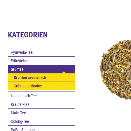
KATEGORIEN
Ayurveda-Tee
Früchtetee
Grüntee
Grüntee aromatisch
Grüntee orthodox
Honigbusch-Tee
Kräuter-Tee
Mate-Tee
Oolong-Tee
PuErh & Lapacho