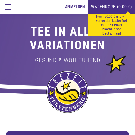
ANMELDEN
WARENKORB (0,00 €)
Noch 50,00 € und wir
versenden kostenfrei
mit DPD Paket
TEE IN ALLEN
innerhalb von
Deutschland
VARIATIONEN
GESUND & WOHLTUHEND