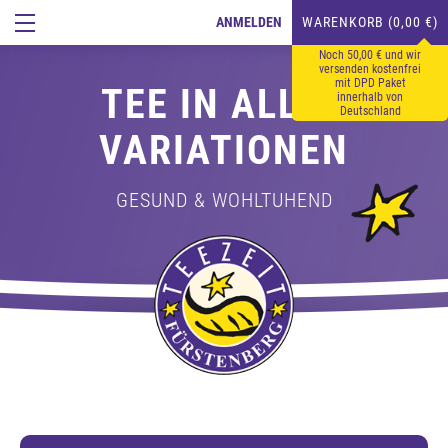
ANMELDEN
WARENKORB (0,00 €)
Noch 50,00 € und wir
versenden kostenfrei
mit DPD Paket
TEE IN ALLEN
innerhalb von
Deutschland
VARIATIONEN
GESUND & WOHLTUHEND