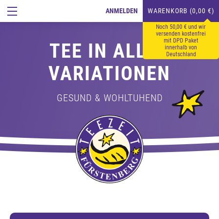
ANMELDEN
WARENKORB (0,00 €)
Noch 50,00 € und wir
versenden kostenfrei
mit DPD Paket
TEE IN ALLEN
innerhalb von
Deutschland
VARIATIONEN
GESUND & WOHLTUHEND