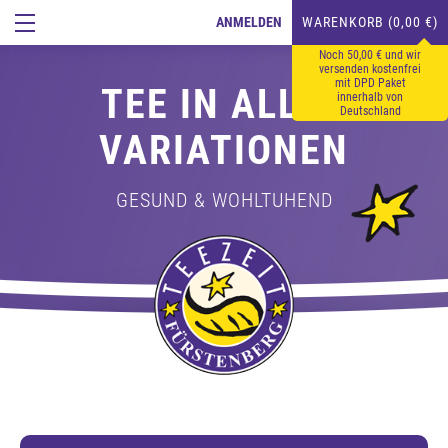
ANMELDEN
WARENKORB (0,00 €)
Noch 50,00 € und wir
versenden kostenfrei
mit DPD Paket
TEE IN ALLEN
innerhalb von
Deutschland
VARIATIONEN
GESUND & WOHLTUHEND