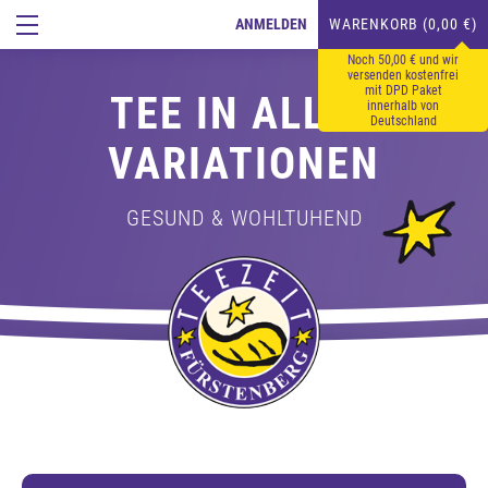
ANMELDEN
WARENKORB (0,00 €)
Noch 50,00 € und wir
versenden kostenfrei
mit DPD Paket
TEE IN ALLEN
innerhalb von
Deutschland
VARIATIONEN
GESUND & WOHLTUHEND