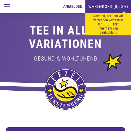
ANMELDEN
WARENKORB (0,00 €)
Noch 50,00 € und wir
versenden kostenfrei
mit DPD Paket
TEE IN ALLEN
innerhalb von
Deutschland
VARIATIONEN
GESUND & WOHLTUHEND