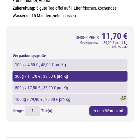
Erdbeerblätter, Aroma.
Zubereitung:
5 gute Teelöffel auf 1 Liter frisches, kochendes
Wasser und 5 Minuten ziehen lassen.
11,70 €
UNSER PREIS :
Grundpreis:
ab
39,00 € pro 1 kg
inkl. 7% USt.,
Verpackungsgröße
100g »
4,50 €
, 45,00 € pro Kg
300g »
11,70 €
, 39,00 € pro Kg
500g »
17,50 €
, 35,00 € pro Kg
1000g »
29,90 €
, 29,90 € pro Kg
In den Warenkorb
Menge:
Tüte(n)