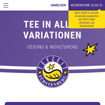
ANMELDEN
WARENKORB (0,00 €)
Noch 50,00 € und wir
versenden kostenfrei
mit DPD Paket
TEE IN ALLEN
innerhalb von
Deutschland
VARIATIONEN
GESUND & WOHLTUHEND