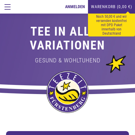
ANMELDEN
WARENKORB (0,00 €)
Noch 50,00 € und wir
versenden kostenfrei
mit DPD Paket
TEE IN ALLEN
innerhalb von
Deutschland
VARIATIONEN
GESUND & WOHLTUHEND