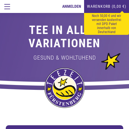
ANMELDEN
WARENKORB (0,00 €)
Noch 50,00 € und wir
versenden kostenfrei
mit DPD Paket
TEE IN ALLEN
innerhalb von
Deutschland
VARIATIONEN
GESUND & WOHLTUHEND