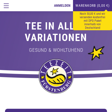
ANMELDEN
WARENKORB (0,00 €)
Noch 50,00 € und wir
versenden kostenfrei
mit DPD Paket
TEE IN ALLEN
innerhalb von
Deutschland
VARIATIONEN
GESUND & WOHLTUHEND