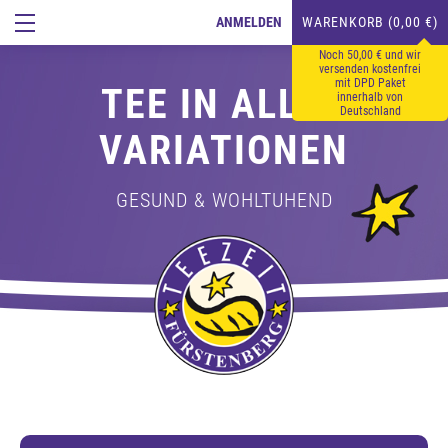
ANMELDEN
WARENKORB (0,00 €)
Noch 50,00 € und wir
versenden kostenfrei
mit DPD Paket
TEE IN ALLEN
innerhalb von
Deutschland
VARIATIONEN
GESUND & WOHLTUHEND