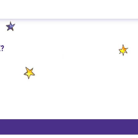
Wilde Waldbeere 300g
E?