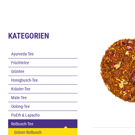
KATEGORIEN
Ayurveda-Tee
Früchtetee
Grüntee
Honigbusch-Tee
Kräuter-Tee
Mate-Tee
Oolong-Tee
PuErh & Lapacho
Rotbusch-Tee
Grüner Rotbusch