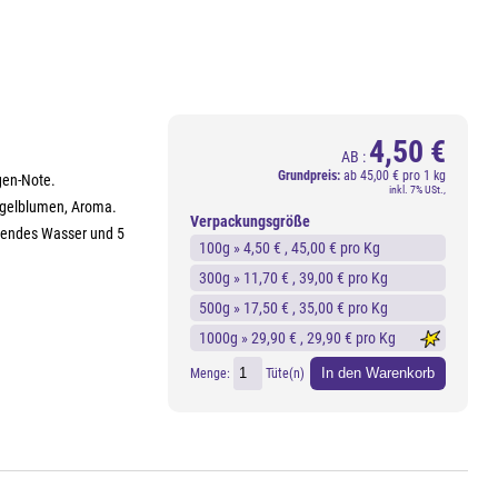
4,50 €
AB :
Grundpreis:
ab
45,00 € pro 1 kg
gen-Note.
inkl. 7% USt.,
ngelblumen, Aroma.
Verpackungsgröße
ochendes Wasser und 5
100g »
4,50 €
, 45,00 € pro Kg
300g »
11,70 €
, 39,00 € pro Kg
500g »
17,50 €
, 35,00 € pro Kg
1000g »
29,90 €
, 29,90 € pro Kg
In den Warenkorb
Menge:
Tüte(n)