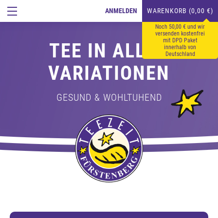
ANMELDEN
WARENKORB (0,00 €)
Noch 50,00 € und wir
versenden kostenfrei
mit DPD Paket
TEE IN ALLEN
innerhalb von
Deutschland
VARIATIONEN
GESUND & WOHLTUHEND