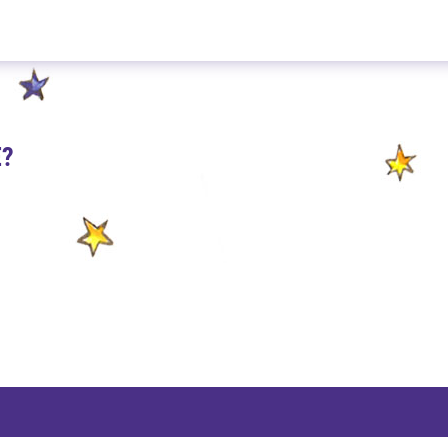
Bratäpfelchen 100g
E?