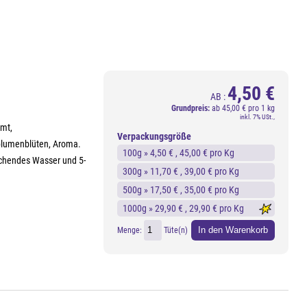
4,50 €
AB :
Grundpreis:
ab
45,00 € pro 1 kg
inkl. 7% USt.,
imt,
Verpackungsgröße
blumenblüten, Aroma.
100g »
4,50 €
, 45,00 € pro Kg
kochendes Wasser und 5-
300g »
11,70 €
, 39,00 € pro Kg
500g »
17,50 €
, 35,00 € pro Kg
1000g »
29,90 €
, 29,90 € pro Kg
In den Warenkorb
Menge:
Tüte(n)