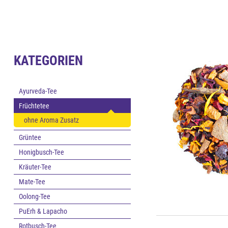
KATEGORIEN
Ayurveda-Tee
Früchtetee
ohne Aroma Zusatz
Grüntee
Honigbusch-Tee
Kräuter-Tee
Mate-Tee
Oolong-Tee
PuErh & Lapacho
Rotbusch-Tee