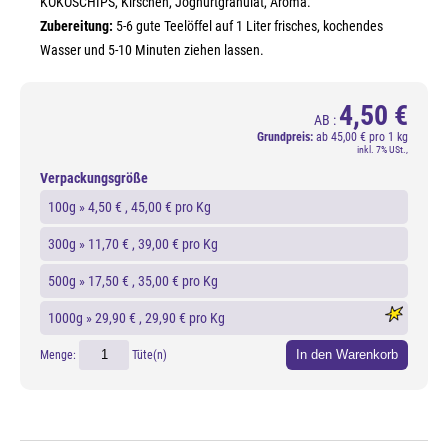
KOKOSCHIPS, Kirschen, Joghurtgranulat, Aroma.
Zubereitung:
5-6 gute Teelöffel auf 1 Liter frisches, kochendes
Wasser und 5-10 Minuten ziehen lassen.
4,50 €
AB :
Grundpreis:
ab
45,00 € pro 1 kg
inkl. 7% USt.,
Verpackungsgröße
100g »
4,50 €
, 45,00 € pro Kg
300g »
11,70 €
, 39,00 € pro Kg
500g »
17,50 €
, 35,00 € pro Kg
1000g »
29,90 €
, 29,90 € pro Kg
In den Warenkorb
Menge:
Tüte(n)