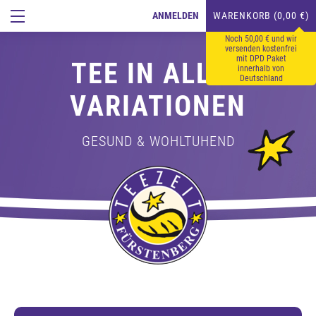
ANMELDEN
WARENKORB (0,00 €)
Noch 50,00 € und wir
versenden kostenfrei
mit DPD Paket
TEE IN ALLEN
innerhalb von
Deutschland
VARIATIONEN
GESUND & WOHLTUHEND