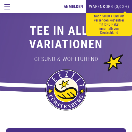
ANMELDEN
WARENKORB (0,00 €)
Noch 50,00 € und wir
versenden kostenfrei
mit DPD Paket
TEE IN ALLEN
innerhalb von
Deutschland
VARIATIONEN
GESUND & WOHLTUHEND