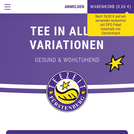
ANMELDEN
WARENKORB (0,00 €)
Noch 50,00 € und wir
versenden kostenfrei
mit DPD Paket
TEE IN ALLEN
innerhalb von
Deutschland
VARIATIONEN
GESUND & WOHLTUHEND