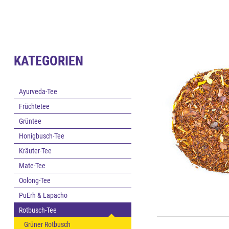
KATEGORIEN
Ayurveda-Tee
Früchtetee
Grüntee
Honigbusch-Tee
Kräuter-Tee
Mate-Tee
Oolong-Tee
PuErh & Lapacho
Rotbusch-Tee
Grüner Rotbusch