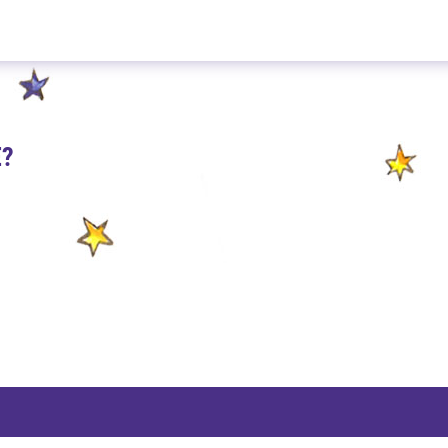
Erdbeer Maracuja 100g
E?