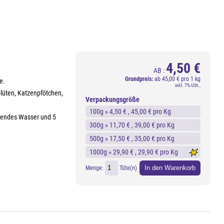
4,50 €
AB :
Grundpreis:
ab
45,00 € pro 1 kg
e.
inkl. 7% USt.,
üten, Katzenpfötchen,
Verpackungsgröße
100g »
4,50 €
, 45,00 € pro Kg
ochendes Wasser und 5
300g »
11,70 €
, 39,00 € pro Kg
500g »
17,50 €
, 35,00 € pro Kg
1000g »
29,90 €
, 29,90 € pro Kg
In den Warenkorb
Menge:
Tüte(n)