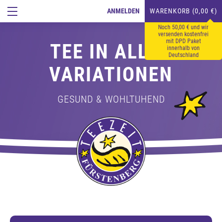
ANMELDEN
WARENKORB (0,00 €)
Noch 50,00 € und wir
versenden kostenfrei
mit DPD Paket
TEE IN ALLEN
innerhalb von
Deutschland
VARIATIONEN
GESUND & WOHLTUHEND